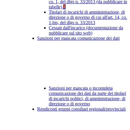
co. 1, del dlgs n. 33/2013 (da pubblicare in
tabelle)
1
Titolari di incarichi di amministrazione, di
direzione o di governo di cui all'art. 14, co.
1-bis, del dlgs n. 33/2013
Cessati dall'incarico (documentazione da
pubblicare sul sito web)
Sanzioni per mancata comunicazione dei dati
Sanzioni per mancata o incompleta
comunicazione dei dati da parte dei titolari
di incarichi politici, di amministrazione, di
direzione o di governo
Rendiconti gruppi consiliari regionali/provinciali