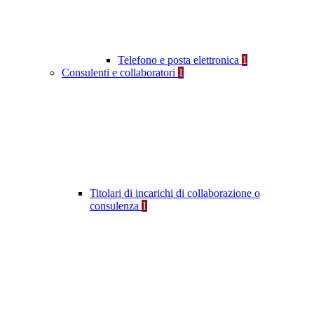
Telefono e posta elettronica
1
Consulenti e collaboratori
1
Titolari di incarichi di collaborazione o
consulenza
1