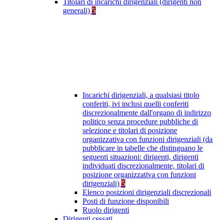
Titolari di incarichi dirigenziali (dirigenti non
generali)
5
Incarichi dirigenziali, a qualsiasi titolo
conferiti, ivi inclusi quelli conferiti
discrezionalmente dall'organo di indirizzo
politico senza procedure pubbliche di
selezione e titolari di posizione
organizzativa con funzioni dirigenziali (da
pubblicare in tabelle che distinguano le
seguenti situazioni: dirigenti, dirigenti
individuati discrezionalmente, titolari di
posizione organizzativa con funzioni
dirigenziali)
5
Elenco posizioni dirigenziali discrezionali
Posti di funzione disponibili
Ruolo dirigenti
Dirigenti cessati