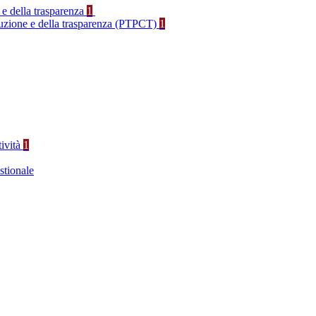
 e della trasparenza
1
rruzione e della trasparenza (PTPCT)
1
tività
1
stionale