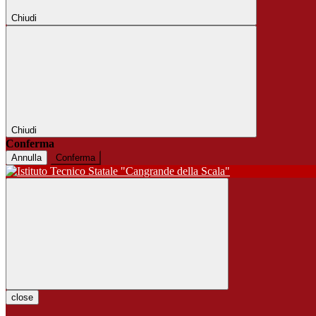
Chiudi
Chiudi
Conferma
Annulla
Conferma
close