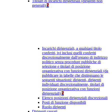
Titolari di incarichi dirigenziali (dirigenti non
generali)
5
Incarichi dirigenziali, a qualsiasi titolo
conferiti, ivi inclusi quelli conferiti
discrezionalmente dall'organo di indirizzo
politico senza procedure pubbliche di
selezione e titolari di posizione
organizzativa con funzioni dirigenziali (da
pubblicare in tabelle che distinguano le
seguenti situazioni: dirigenti, dirigenti
individuati discrezionalmente, titolari di
posizione organizzativa con funzioni
dirigenziali)
5
Elenco posizioni dirigenziali discrezionali
Posti di funzione disponibili
Ruolo dirigenti
Dirigenti cessati