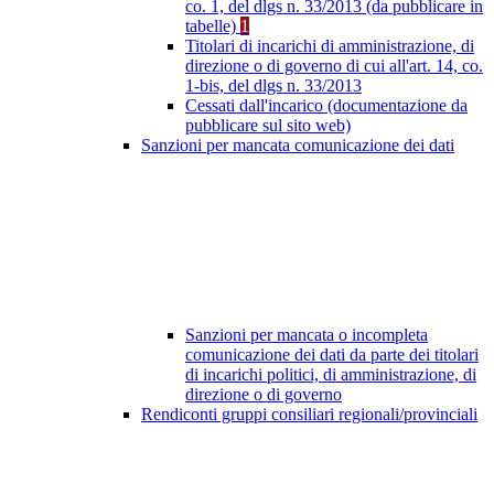
co. 1, del dlgs n. 33/2013 (da pubblicare in
tabelle)
1
Titolari di incarichi di amministrazione, di
direzione o di governo di cui all'art. 14, co.
1-bis, del dlgs n. 33/2013
Cessati dall'incarico (documentazione da
pubblicare sul sito web)
Sanzioni per mancata comunicazione dei dati
Sanzioni per mancata o incompleta
comunicazione dei dati da parte dei titolari
di incarichi politici, di amministrazione, di
direzione o di governo
Rendiconti gruppi consiliari regionali/provinciali