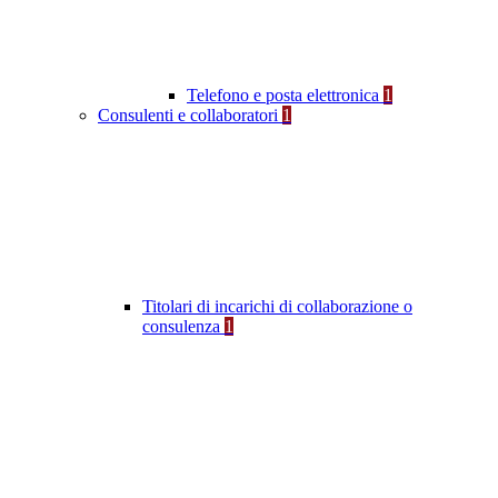
Telefono e posta elettronica
1
Consulenti e collaboratori
1
Titolari di incarichi di collaborazione o
consulenza
1