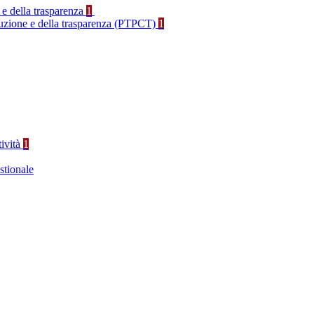
 e della trasparenza
1
rruzione e della trasparenza (PTPCT)
1
tività
1
stionale