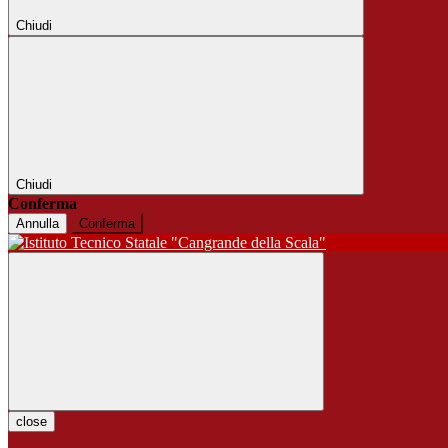
Chiudi
Chiudi
Conferma
Annulla
Conferma
close