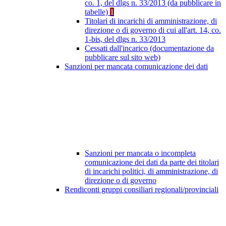
co. 1, del dlgs n. 33/2013 (da pubblicare in
tabelle)
1
Titolari di incarichi di amministrazione, di
direzione o di governo di cui all'art. 14, co.
1-bis, del dlgs n. 33/2013
Cessati dall'incarico (documentazione da
pubblicare sul sito web)
Sanzioni per mancata comunicazione dei dati
Sanzioni per mancata o incompleta
comunicazione dei dati da parte dei titolari
di incarichi politici, di amministrazione, di
direzione o di governo
Rendiconti gruppi consiliari regionali/provinciali