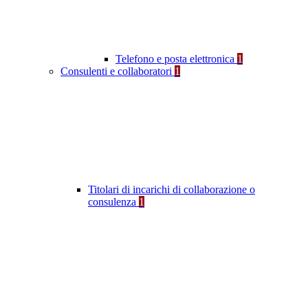
Telefono e posta elettronica
1
Consulenti e collaboratori
1
Titolari di incarichi di collaborazione o
consulenza
1