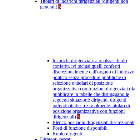
Titolari di incarichi dirigenziali (dirigenti non
generali)
5
Incarichi dirigenziali, a qualsiasi titolo
conferiti, ivi inclusi quelli conferiti
discrezionalmente dall'organo di indirizzo
politico senza procedure pubbliche di
selezione e titolari di posizione
organizzativa con funzioni dirigenziali (da
pubblicare in tabelle che distinguano le
seguenti situazioni: dirigenti, dirigenti
individuati discrezionalmente, titolari di
posizione organizzativa con funzioni
dirigenziali)
5
Elenco posizioni dirigenziali discrezionali
Posti di funzione disponibili
Ruolo dirigenti
Dirigenti cessati