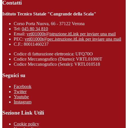
Contatti
Istituto Tecnico Statale "Cangrande della Scala"
Corso Porta Nuova, 66 - 37122 Verona
Tel:
045 80 34 810
Email:
vrtl01000t@istruzione.it
Link per inviare una mail
PEC:
vrtl01000t@pec.istruzione.it
Link per inviare una mail
C.F.: 80011460237
Codice di fatturazione elettronica: UFQ70O
Codice Meccanografico (Diurno): VRTL01000T
Codice Meccanografico (Serale): VRTL010518
Seguici su
Facebook
Twitter
Youtube
Instagram
Sezione Link Utili
Cookie policy